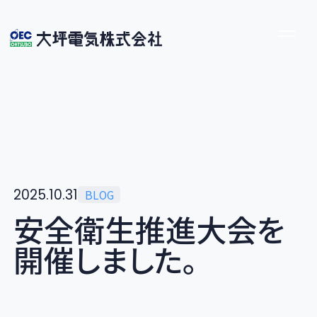
2025.10.31
BLOG
安
全
衛
生
推
進
大
会
を
開
催
し
ま
し
た
。